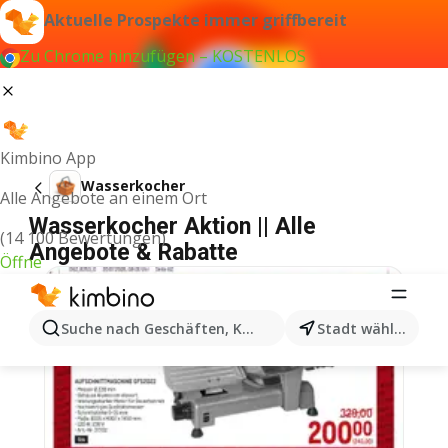
Aktuelle Prospekte immer griffbereit
Zu Chrome hinzufügen – KOSTENLOS
Kimbino App
Wasserkocher
Alle Angebote an einem Ort
Wasserkocher Aktion || Alle
(14 100 Bewertungen)
Angebote & Rabatte
Öffne
Suche nach Geschäften, Kategorien, Produkten...
Stadt wählen