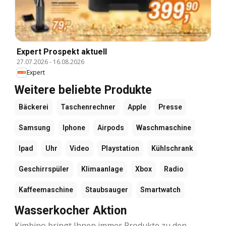
Expert Prospekt aktuell
27.07.2026
-
16.08.2026
Expert
Weitere beliebte Produkte
Bäckerei
Taschenrechner
Apple
Presse
Samsung
Iphone
Airpods
Waschmaschine
Ipad
Uhr
Video
Playstation
Kühlschrank
Geschirrspüler
Klimaanlage
Xbox
Radio
Kaffeemaschine
Staubsauger
Smartwatch
Wasserkocher Aktion
Kimbino bringt Ihnen immer Produkte zu den