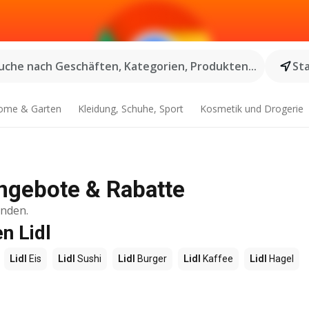
uche nach Geschäften, Kategorien, Produkten...
St
ome & Garten
Kleidung, Schuhe, Sport
Kosmetik und Drogerie
 Angebote & Rabatte
inden.
n Lidl
Lidl
Eis
Lidl
Sushi
Lidl
Burger
Lidl
Kaffee
Lidl
Hagel