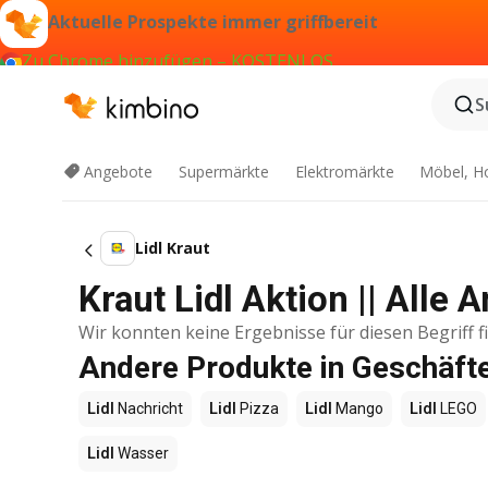
Aktuelle Prospekte immer griffbereit
Zu Chrome hinzufügen – KOSTENLOS
S
Angebote
Supermärkte
Elektromärkte
Möbel, H
Lidl Kraut
Kraut Lidl Aktion || Alle
Wir konnten keine Ergebnisse für diesen Begriff f
Andere Produkte in Geschäfte
Lidl
Nachricht
Lidl
Pizza
Lidl
Mango
Lidl
LEGO
Lidl
Wasser