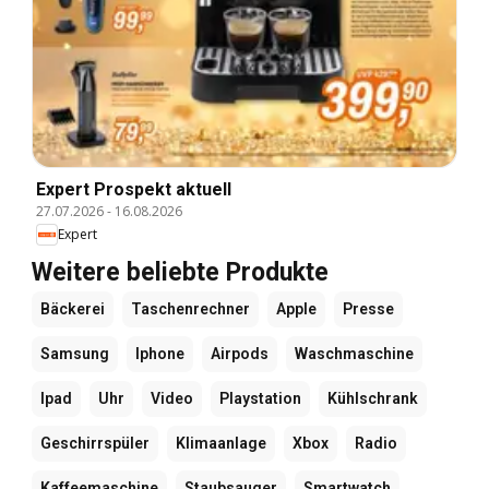
Expert Prospekt aktuell
27.07.2026
-
16.08.2026
Expert
Weitere beliebte Produkte
Bäckerei
Taschenrechner
Apple
Presse
Samsung
Iphone
Airpods
Waschmaschine
Ipad
Uhr
Video
Playstation
Kühlschrank
Geschirrspüler
Klimaanlage
Xbox
Radio
Kaffeemaschine
Staubsauger
Smartwatch