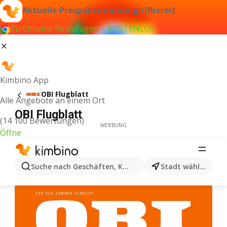
Aktuelle Prospekte immer griffbereit
Zu Chrome hinzufügen – KOSTENLOS
Kimbino App
OBI Flugblatt
Alle Angebote an einem Ort
OBI Flugblatt
(14 100 Bewertungen)
WERBUNG
Öffne
Suche nach Geschäften, Kategorien, Produkten...
Stadt wählen