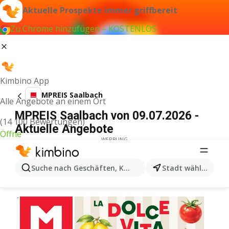
Aktuelle Prospekte immer griffbereit
Zu Chrome hinzufügen – KOSTENLOS
Kimbino App
MPREIS Saalbach
Alle Angebote an einem Ort
MPREIS Saalbach von 09.07.2026 -
(14 100 Bewertungen)
Aktuelle Angebote
Öffne
WERBUNG
Suche nach Geschäften, Kategorien, Produkten...
Stadt wählen