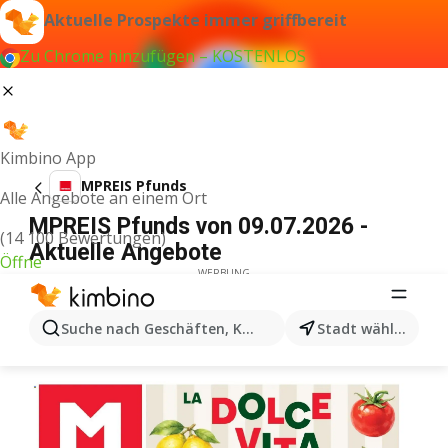
Aktuelle Prospekte immer griffbereit
Zu Chrome hinzufügen – KOSTENLOS
Kimbino App
MPREIS Pfunds
Alle Angebote an einem Ort
MPREIS Pfunds von 09.07.2026 -
(14 100 Bewertungen)
Aktuelle Angebote
Öffne
WERBUNG
Suche nach Geschäften, Kategorien, Produkten...
Stadt wählen