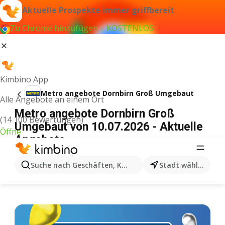
Aktuelle Prospekte immer griffbereit
Zu Chrome hinzufügen – KOSTENLOS
Kimbino App
Metro angebote Dornbirn Groß Umgebaut
Alle Angebote an einem Ort
Metro angebote Dornbirn Groß
(14 100 Bewertungen)
Umgebaut von 10.07.2026 - Aktuelle
Öffne
Angebote
WERBUNG
Suche nach Geschäften, Kategorien, Produkten...
Stadt wählen