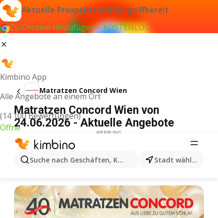
Aktuelle Prospekte immer griffbereit
Zu Chrome hinzufügen – KOSTENLOS
Kimbino App
Matratzen Concord Wien
Alle Angebote an einem Ort
Matratzen Concord Wien von
(14 100 Bewertungen)
24.06.2026 - Aktuelle Angebote
Öffne
WERBUNG
Suche nach Geschäften, Kategorien, Produkten...
Stadt wählen