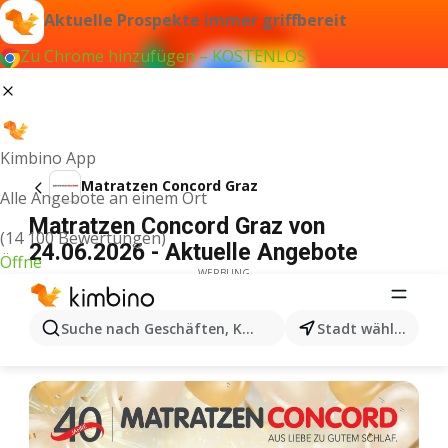
Aktuelle Prospekte immer griffbereit
Zu Chrome hinzufügen – KOSTENLOS
Kimbino App
Matratzen Concord Graz
Alle Angebote an einem Ort
Matratzen Concord Graz von
(14 100 Bewertungen)
24.06.2026 - Aktuelle Angebote
Öffne
WERBUNG
Suche nach Geschäften, Kategorien, Produkten...
Stadt wählen