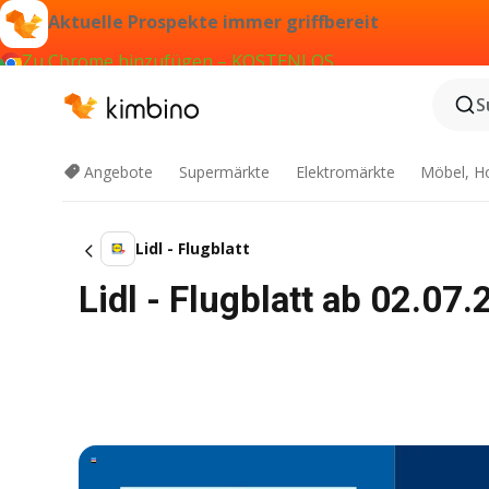
Aktuelle Prospekte immer griffbereit
Zu Chrome hinzufügen – KOSTENLOS
S
Angebote
Supermärkte
Elektromärkte
Möbel, H
Lidl - Flugblatt
Lidl - Flugblatt ab 02.0