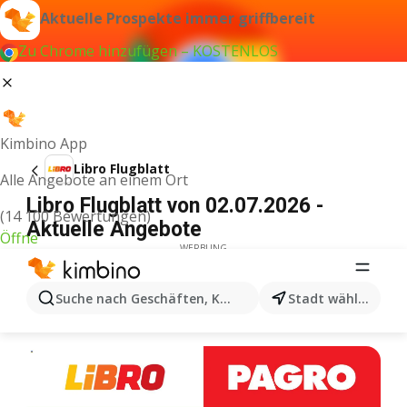
Aktuelle Prospekte immer griffbereit
Zu Chrome hinzufügen – KOSTENLOS
Kimbino App
Libro Flugblatt
Alle Angebote an einem Ort
Libro Flugblatt von 02.07.2026 -
(14 100 Bewertungen)
Aktuelle Angebote
Öffne
WERBUNG
Suche nach Geschäften, Kategorien, Produkten...
Stadt wählen