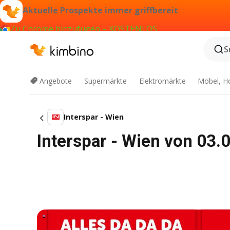
Aktuelle Prospekte immer griffbereit
Zu Chrome hinzufügen – KOSTENLOS
S
Angebote
Supermärkte
Elektromärkte
Möbel, H
Interspar - Wien
Interspar - Wien von 03.