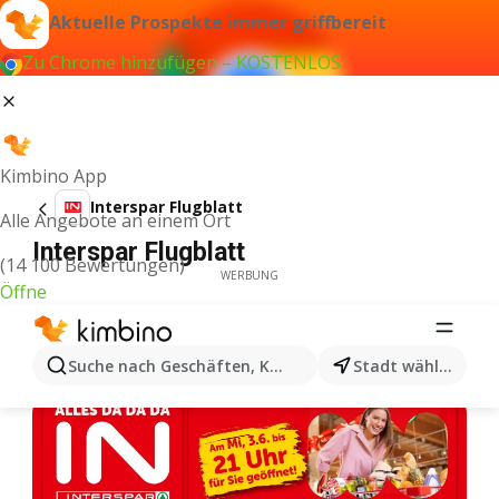
Aktuelle Prospekte immer griffbereit
Zu Chrome hinzufügen – KOSTENLOS
Kimbino App
Interspar Flugblatt
Alle Angebote an einem Ort
Interspar Flugblatt
(14 100 Bewertungen)
WERBUNG
Öffne
Suche nach Geschäften, Kategorien, Produkten...
Stadt wählen