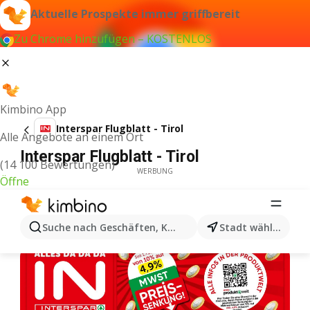
Aktuelle Prospekte immer griffbereit
Zu Chrome hinzufügen – KOSTENLOS
Kimbino App
Interspar Flugblatt - Tirol
Alle Angebote an einem Ort
Interspar Flugblatt - Tirol
(14 100 Bewertungen)
WERBUNG
Öffne
Suche nach Geschäften, Kategorien, Produkten...
Stadt wählen