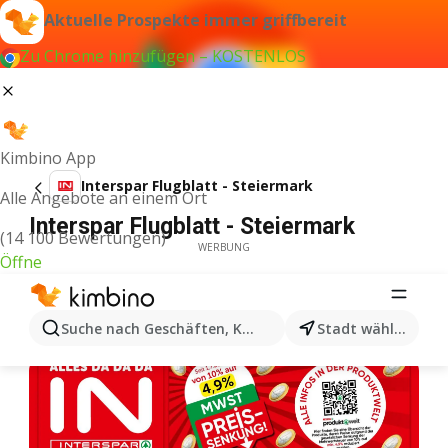
Aktuelle Prospekte immer griffbereit
Zu Chrome hinzufügen – KOSTENLOS
Kimbino App
Interspar Flugblatt - Steiermark
Alle Angebote an einem Ort
Interspar Flugblatt - Steiermark
(14 100 Bewertungen)
WERBUNG
Öffne
Suche nach Geschäften, Kategorien, Produkten...
Stadt wählen