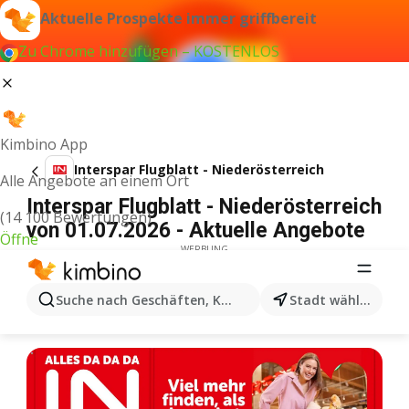
Aktuelle Prospekte immer griffbereit
Zu Chrome hinzufügen – KOSTENLOS
Kimbino App
Interspar Flugblatt - Niederösterreich
Alle Angebote an einem Ort
Interspar Flugblatt - Niederösterreich
(14 100 Bewertungen)
von 01.07.2026 - Aktuelle Angebote
Öffne
WERBUNG
Suche nach Geschäften, Kategorien, Produkten...
Stadt wählen