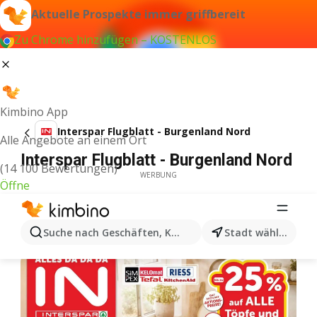
Aktuelle Prospekte immer griffbereit
Zu Chrome hinzufügen – KOSTENLOS
Kimbino App
Interspar Flugblatt - Burgenland Nord
Alle Angebote an einem Ort
Interspar Flugblatt - Burgenland Nord
(14 100 Bewertungen)
WERBUNG
Öffne
Suche nach Geschäften, Kategorien, Produkten...
Stadt wählen