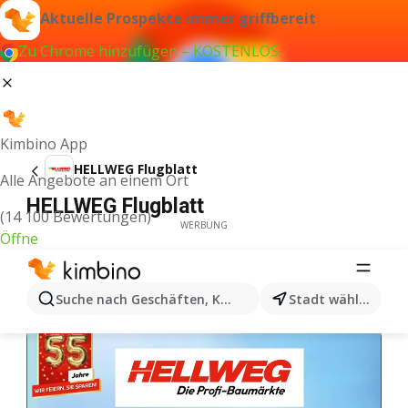
Aktuelle Prospekte immer griffbereit
Zu Chrome hinzufügen – KOSTENLOS
Kimbino App
HELLWEG Flugblatt
Alle Angebote an einem Ort
HELLWEG Flugblatt
(14 100 Bewertungen)
WERBUNG
Öffne
Suche nach Geschäften, Kategorien, Produkten...
Stadt wählen