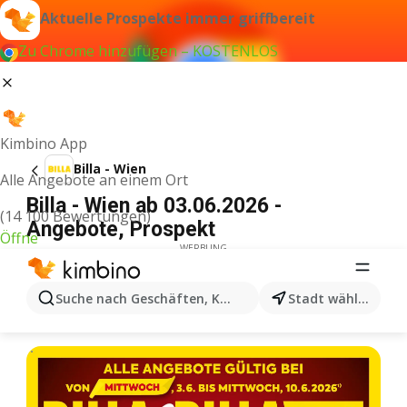
Aktuelle Prospekte immer griffbereit
Zu Chrome hinzufügen – KOSTENLOS
Kimbino App
Billa - Wien
Alle Angebote an einem Ort
Billa - Wien ab 03.06.2026 -
(14 100 Bewertungen)
Angebote, Prospekt
Öffne
WERBUNG
Suche nach Geschäften, Kategorien, Produkten...
Stadt wählen