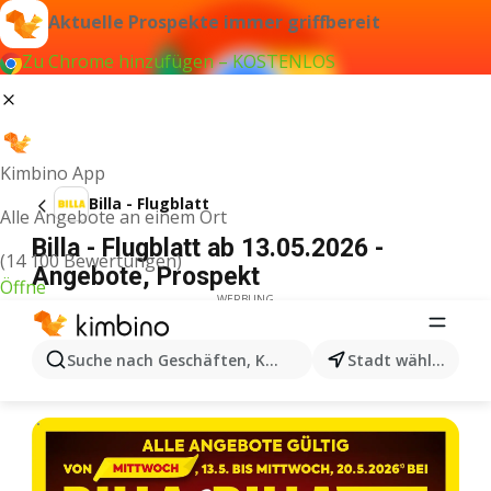
Aktuelle Prospekte immer griffbereit
Zu Chrome hinzufügen – KOSTENLOS
Kimbino App
Billa - Flugblatt
Alle Angebote an einem Ort
Billa - Flugblatt ab 13.05.2026 -
(14 100 Bewertungen)
Angebote, Prospekt
Öffne
WERBUNG
Suche nach Geschäften, Kategorien, Produkten...
Stadt wählen