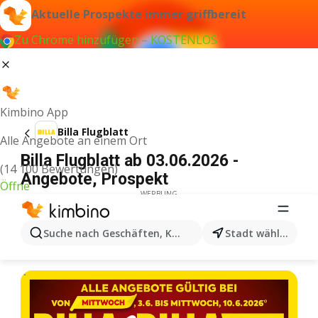
Aktuelle Prospekte immer griffbereit
Zu Chrome hinzufügen – KOSTENLOS
Kimbino App
Billa Flugblatt
Alle Angebote an einem Ort
Billa Flugblatt ab 03.06.2026 -
(14 100 Bewertungen)
Angebote, Prospekt
Öffne
WERBUNG
Suche nach Geschäften, Kategorien, Produkten...
Stadt wählen