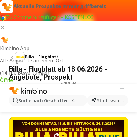
Aktuelle Prospekte immer griffbereit
Zu Chrome hinzufügen – KOSTENLOS
Kimbino App
Billa - Flugblatt
Alle Angebote an einem Ort
Billa - Flugblatt ab 18.06.2026 -
(14 100 Bewertungen)
Angebote, Prospekt
Öffne
WERBUNG
Suche nach Geschäften, Kategorien, Produkten...
Stadt wählen