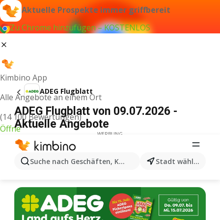
Aktuelle Prospekte immer griffbereit
Zu Chrome hinzufügen – KOSTENLOS
Kimbino App
ADEG Flugblatt
Alle Angebote an einem Ort
ADEG Flugblatt von 09.07.2026 -
(14 100 Bewertungen)
Aktuelle Angebote
Öffne
WERBUNG
Suche nach Geschäften, Kategorien, Produkten...
Stadt wählen