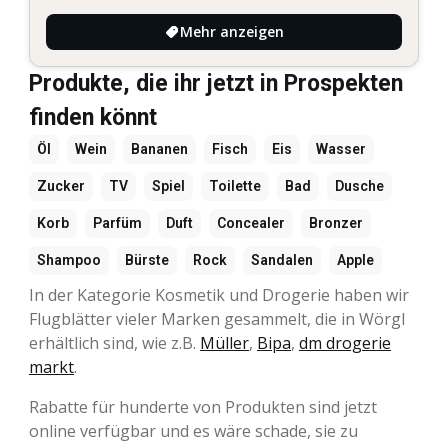
Mehr anzeigen
Produkte, die ihr jetzt in Prospekten
finden könnt
Öl
Wein
Bananen
Fisch
Eis
Wasser
Zucker
TV
Spiel
Toilette
Bad
Dusche
Korb
Parfüm
Duft
Concealer
Bronzer
Shampoo
Bürste
Rock
Sandalen
Apple
In der Kategorie Kosmetik und Drogerie haben wir
Flugblätter vieler Marken gesammelt, die in Wörgl
erhältlich sind, wie z.B.
Müller
,
Bipa
,
dm drogerie
markt
.
Rabatte für hunderte von Produkten sind jetzt
online verfügbar und es wäre schade, sie zu