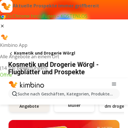
Aktuelle Prospekte immer griffbereit
Zu Chrome hinzufügen – KOSTENLOS
Kimbino App
Kosmetik und Drogerie Wörgl
Alle Angebote an einem Ort
Kosmetik und Drogerie Wörgl -
(14 100 Bewertungen)
Flugblätter und Prospekte
Öffne
Suche nach Geschäften, Kategorien, Produkten...
Müller
Angebote