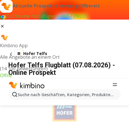
Aktuelle Prospekte immer griffbereit
Zu Chrome hinzufügen – KOSTENLOS
Kimbino App
Hofer Telfs
Alle Angebote an einem Ort
Hofer Telfs Flugblatt (07.08.2026) -
(14 100 Bewertungen)
Online Prospekt
Öffne
WERBUNG
Suche nach Geschäften, Kategorien, Produkten...