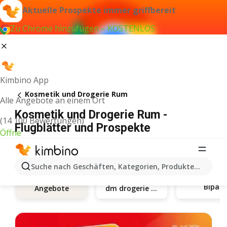
Aktuelle Prospekte immer griffbereit
Zu Chrome hinzufügen – KOSTENLOS
Kimbino App
Kosmetik und Drogerie Rum
Alle Angebote an einem Ort
Kosmetik und Drogerie Rum -
(14 100 Bewertungen)
Flugblätter und Prospekte
Öffne
Suche nach Geschäften, Kategorien, Produkten...
Bipa
dm drogerie markt
Angebote