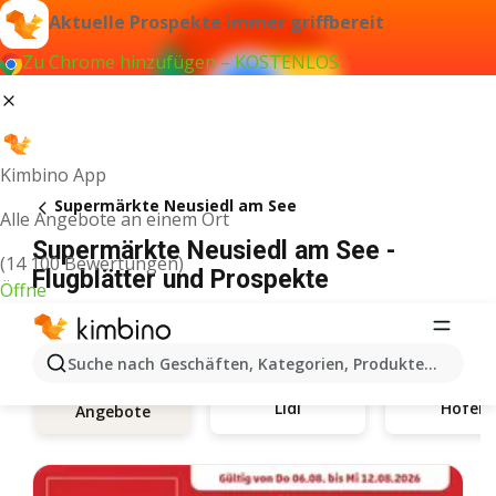
Aktuelle Prospekte immer griffbereit
Zu Chrome hinzufügen – KOSTENLOS
Kimbino App
Supermärkte Neusiedl am See
Alle Angebote an einem Ort
Supermärkte Neusiedl am See -
(14 100 Bewertungen)
Flugblätter und Prospekte
Öffne
Suche nach Geschäften, Kategorien, Produkten...
Lidl
Hofer
Angebote