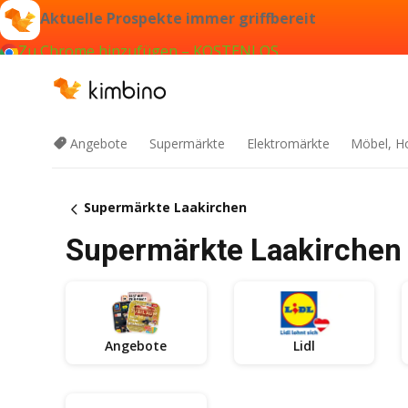
Aktuelle Prospekte immer griffbereit
Zu Chrome hinzufügen – KOSTENLOS
Angebote
Supermärkte
Elektromärkte
Möbel, H
Supermärkte Laakirchen
Supermärkte Laakirchen 
Angebote
Lidl