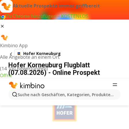
Aktuelle Prospekte immer griffbereit
Zu Chrome hinzufügen – KOSTENLOS
Kimbino App
Hofer Korneuburg
Alle Angebote an einem Ort
Hofer Korneuburg Flugblatt
(14 100 Bewertungen)
(07.08.2026) - Online Prospekt
Öffne
WERBUNG
Suche nach Geschäften, Kategorien, Produkten...