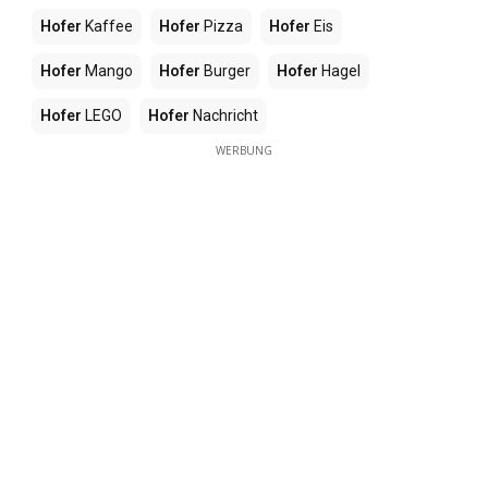
Hofer
Kaffee
Hofer
Pizza
Hofer
Eis
Hofer
Mango
Hofer
Burger
Hofer
Hagel
Hofer
LEGO
Hofer
Nachricht
WERBUNG