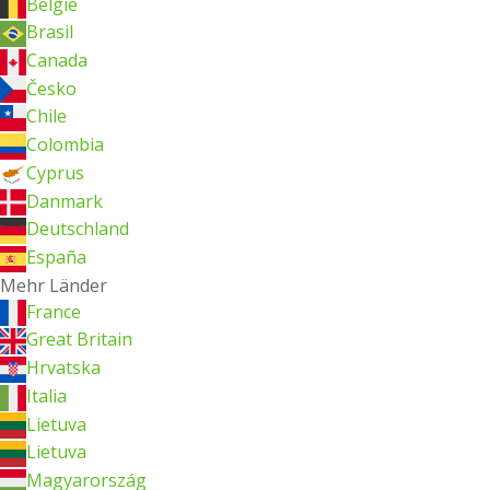
België
Brasil
Canada
Česko
Chile
Colombia
Cyprus
Danmark
Deutschland
España
Mehr Länder
France
Great Britain
Hrvatska
Italia
Lietuva
Lietuva
Magyarország