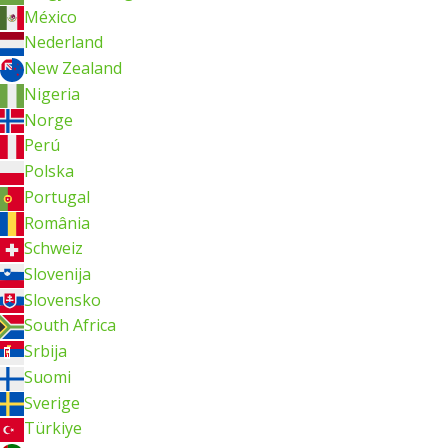
México
Nederland
New Zealand
Nigeria
Norge
Perú
Polska
Portugal
România
Schweiz
Slovenija
Slovensko
South Africa
Srbija
Suomi
Sverige
Türkiye