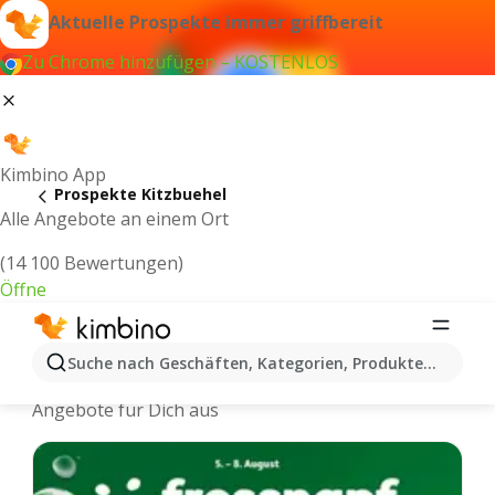
Aktuelle Prospekte immer griffbereit
Zu Chrome hinzufügen – KOSTENLOS
Kimbino App
Prospekte Kitzbuehel
Alle Angebote an einem Ort
(14 100 Bewertungen)
Öffne
Kitzbuehel - Neuste Prospekte
Suche nach Geschäften, Kategorien, Produkten...
Wir wählen die aktuellsten und beliebtesten
Angebote für Dich aus