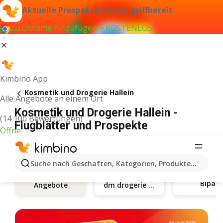
Aktuelle Prospekte immer griffbereit
Zu Chrome hinzufügen – KOSTENLOS
Kimbino App
Kosmetik und Drogerie Hallein
Alle Angebote an einem Ort
Kosmetik und Drogerie Hallein -
(14 100 Bewertungen)
Flugblätter und Prospekte
Öffne
Suche nach Geschäften, Kategorien, Produkten...
Bipa
dm drogerie markt
Angebote