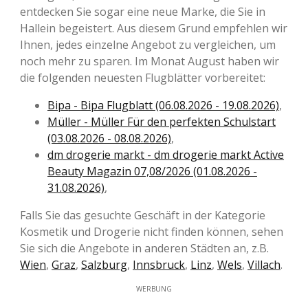
entdecken Sie sogar eine neue Marke, die Sie in
Hallein begeistert. Aus diesem Grund empfehlen wir
Ihnen, jedes einzelne Angebot zu vergleichen, um
noch mehr zu sparen. Im Monat August haben wir
die folgenden neuesten Flugblätter vorbereitet:
Bipa - Bipa Flugblatt (06.08.2026 - 19.08.2026)
,
Müller - Müller Für den perfekten Schulstart
(03.08.2026 - 08.08.2026)
,
dm drogerie markt - dm drogerie markt Active
Beauty Magazin 07,08/2026 (01.08.2026 -
31.08.2026)
,
Falls Sie das gesuchte Geschäft in der Kategorie
Kosmetik und Drogerie nicht finden können, sehen
Sie sich die Angebote in anderen Städten an, z.B.
Wien
,
Graz
,
Salzburg
,
Innsbruck
,
Linz
,
Wels
,
Villach
.
WERBUNG