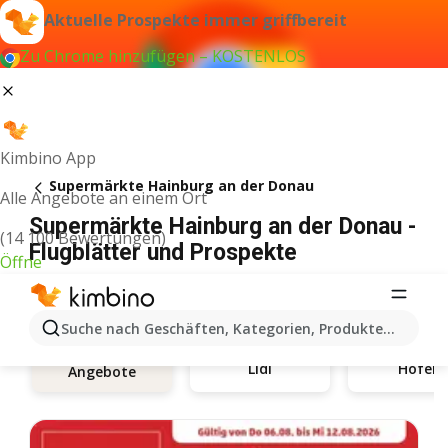
Aktuelle Prospekte immer griffbereit
Zu Chrome hinzufügen – KOSTENLOS
Kimbino App
Supermärkte Hainburg an der Donau
Alle Angebote an einem Ort
Supermärkte Hainburg an der Donau -
(14 100 Bewertungen)
Flugblätter und Prospekte
Öffne
Suche nach Geschäften, Kategorien, Produkten...
Lidl
Hofer
Angebote