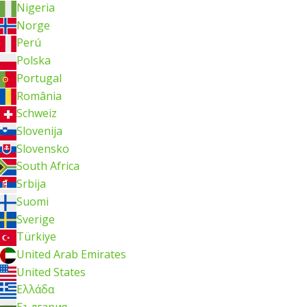
Nigeria
Norge
Perú
Polska
Portugal
România
Schweiz
Slovenija
Slovensko
South Africa
Srbija
Suomi
Sverige
Türkiye
United Arab Emirates
United States
Ελλάδα