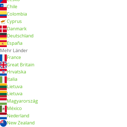
Chile
Colombia
Cyprus
Danmark
Deutschland
España
Mehr Länder
France
Great Britain
Hrvatska
Italia
Lietuva
Lietuva
Magyarország
México
Nederland
New Zealand