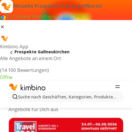
Aktuelle Prospekte immer griffbereit
Zu Chrome hinzufügen – KOSTENLOS
Kimbino App
Prospekte Gallneukirchen
Alle Angebote an einem Ort
(14 100 Bewertungen)
Öffne
Gallneukirchen - Neuste Prospekte
Suche nach Geschäften, Kategorien, Produkten...
Wir wählen die aktuellsten und beliebtesten
Angebote für Dich aus