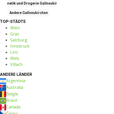
Kosmetik und Drogerie
Gallneukirchen
Andere
Gallneukirchen
TOP-STÄDTE
Wien
Graz
Salzburg
Innsbruck
Linz
Wels
Villach
ANDERE LÄNDER
Argentina
Australia
België
Brasil
Canada
Česko