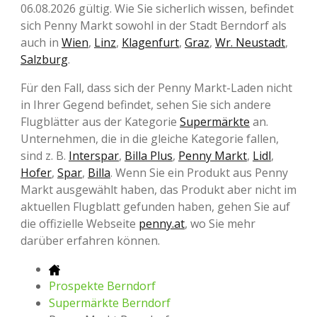
06.08.2026 gültig. Wie Sie sicherlich wissen, befindet
sich Penny Markt sowohl in der Stadt Berndorf als
auch in
Wien
,
Linz
,
Klagenfurt
,
Graz
,
Wr. Neustadt
,
Salzburg
.
Für den Fall, dass sich der Penny Markt-Laden nicht
in Ihrer Gegend befindet, sehen Sie sich andere
Flugblätter aus der Kategorie
Supermärkte
an.
Unternehmen, die in die gleiche Kategorie fallen,
sind z. B.
Interspar
,
Billa Plus
,
Penny Markt
,
Lidl
,
Hofer
,
Spar
,
Billa
. Wenn Sie ein Produkt aus Penny
Markt ausgewählt haben, das Produkt aber nicht im
aktuellen Flugblatt gefunden haben, gehen Sie auf
die offizielle Webseite
penny.at
, wo Sie mehr
darüber erfahren können.
Prospekte Berndorf
Supermärkte Berndorf