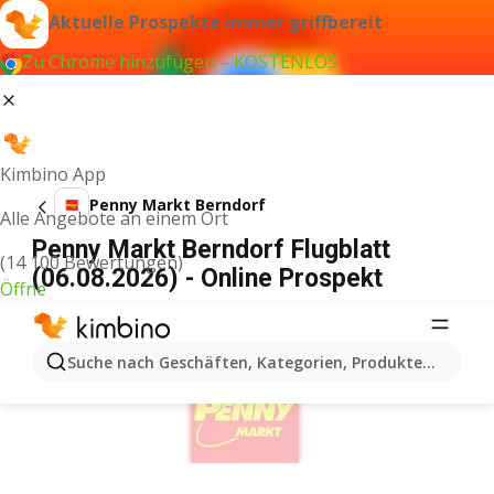
Aktuelle Prospekte immer griffbereit
Zu Chrome hinzufügen – KOSTENLOS
Kimbino App
Penny Markt Berndorf
Alle Angebote an einem Ort
Penny Markt Berndorf Flugblatt
(14 100 Bewertungen)
(06.08.2026) - Online Prospekt
Öffne
WERBUNG
Suche nach Geschäften, Kategorien, Produkten...