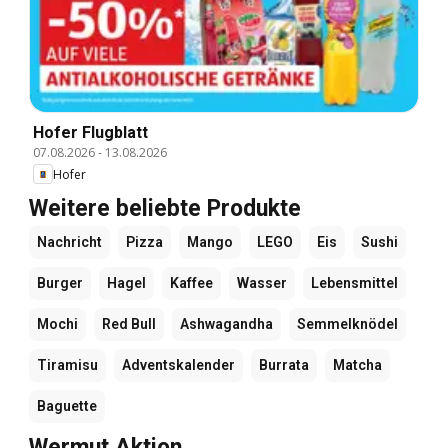
Hofer Flugblatt
07.08.2026
-
13.08.2026
Hofer
Weitere beliebte Produkte
Nachricht
Pizza
Mango
LEGO
Eis
Sushi
Burger
Hagel
Kaffee
Wasser
Lebensmittel
Mochi
Red Bull
Ashwagandha
Semmelknödel
Tiramisu
Adventskalender
Burrata
Matcha
Baguette
Wermut Aktion