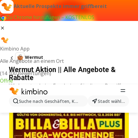
Aktuelle Prospekte immer griffbereit
Zu Chrome hinzufügen – KOSTENLOS
Kimbino App
Wermut
Alle Angebote an einem Ort
Wermut Aktion || Alle Angebote &
(14 100 Bewertungen)
Rabatte
Öffne
Wir konnten keine Ergebnisse für diesen Begriff
finden.
Weitere Prospekte aus der Kategorie
Suche nach Geschäften, Kategorien, Produkten...
Stadt wählen