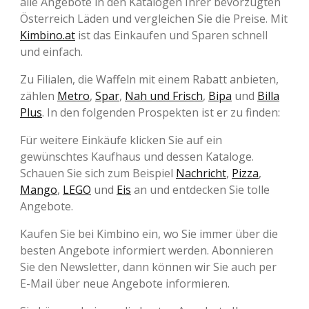
alle Angebote in den Katalogen Ihrer bevorzugten
Österreich Läden und vergleichen Sie die Preise. Mit
Kimbino.at
ist das Einkaufen und Sparen schnell
und einfach.
Zu Filialen, die Waffeln mit einem Rabatt anbieten,
zählen
Metro
,
Spar
,
Nah und Frisch
,
Bipa
und
Billa
Plus
. In den folgenden Prospekten ist er zu finden:
Für weitere Einkäufe klicken Sie auf ein
gewünschtes Kaufhaus und dessen Kataloge.
Schauen Sie sich zum Beispiel
Nachricht
,
Pizza
,
Mango
,
LEGO
und
Eis
an und entdecken Sie tolle
Angebote.
Kaufen Sie bei Kimbino ein, wo Sie immer über die
besten Angebote informiert werden. Abonnieren
Sie den Newsletter, dann können wir Sie auch per
E-Mail über neue Angebote informieren.