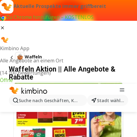
Aktuelle Prospekte immer griffbereit
Zu Chrome hinzufügen – KOSTENLOS
Kimbino App
Waffeln
Alle Angebote an einem Ort
Waffeln Aktion || Alle Angebote &
(14 100 Bewertungen)
Rabatte
Öffne
Suche nach Geschäften, Kategorien, Produkten...
Stadt wählen