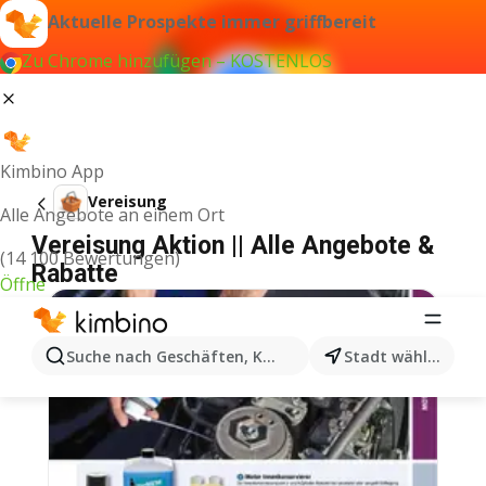
Aktuelle Prospekte immer griffbereit
Zu Chrome hinzufügen – KOSTENLOS
Kimbino App
Vereisung
Alle Angebote an einem Ort
Vereisung Aktion || Alle Angebote &
(14 100 Bewertungen)
Rabatte
Öffne
Suche nach Geschäften, Kategorien, Produkten...
Stadt wählen