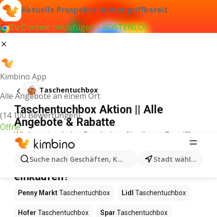
Aktuelle Prospekte immer griffbereit
Zu Chrome hinzufügen – KOSTENLOS
Kimbino App
Taschentuchbox
Alle Angebote an einem Ort
Taschentuchbox Aktion || Alle
(14 100 Bewertungen)
Angebote & Rabatte
Öffne
Wir konnten keine Ergebnisse für diesen Begriff
finden.
Taschentuchbox im Angebot – Wo
Suche nach Geschäften, Kategorien, Produkten...
Stadt wählen
einkaufen?
Penny Markt
Taschentuchbox
Lidl
Taschentuchbox
Hofer
Taschentuchbox
Spar
Taschentuchbox