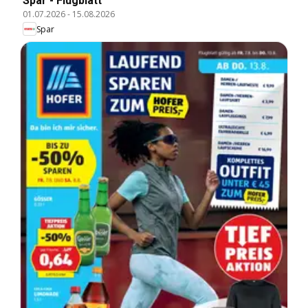
Spar - Flugblatt
01.07.2026
-
15.08.2026
Spar