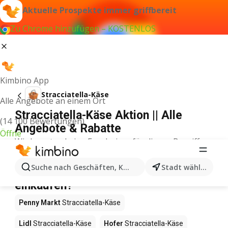
Aktuelle Prospekte immer griffbereit
Zu Chrome hinzufügen – KOSTENLOS
Kimbino App
Stracciatella-Käse
Alle Angebote an einem Ort
Stracciatella-Käse Aktion || Alle
(14 100 Bewertungen)
Angebote & Rabatte
Öffne
Wir konnten keine Ergebnisse für diesen Begriff
finden.
Stracciatella-Käse im Angebot – Wo
Suche nach Geschäften, Kategorien, Produkten...
Stadt wählen
einkaufen?
Penny Markt
Stracciatella-Käse
Lidl
Stracciatella-Käse
Hofer
Stracciatella-Käse