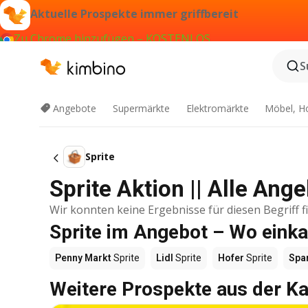
Aktuelle Prospekte immer griffbereit
Zu Chrome hinzufügen – KOSTENLOS
S
Angebote
Supermärkte
Elektromärkte
Möbel, H
Sprite
Sprite Aktion || Alle Ang
Wir konnten keine Ergebnisse für diesen Begriff f
Sprite im Angebot – Wo eink
Penny Markt
Sprite
Lidl
Sprite
Hofer
Sprite
Spa
Weitere Prospekte aus der Ka