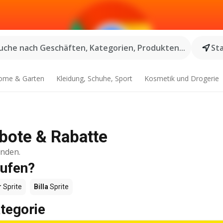
uche nach Geschäften, Kategorien, Produkten...
St
ome & Garten
Kleidung, Schuhe, Sport
Kosmetik und Drogerie
ebote & Rabatte
inden.
aufen?
r
Sprite
Billa
Sprite
tegorie