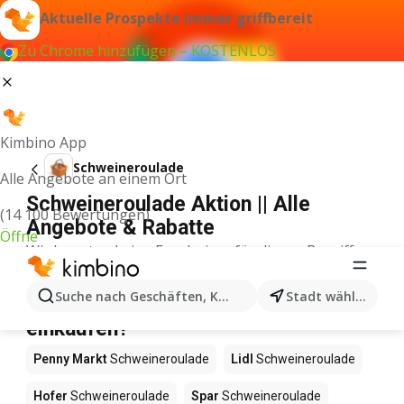
Aktuelle Prospekte immer griffbereit
Zu Chrome hinzufügen – KOSTENLOS
Kimbino App
Schweineroulade
Alle Angebote an einem Ort
Schweineroulade Aktion || Alle
(14 100 Bewertungen)
Angebote & Rabatte
Öffne
Wir konnten keine Ergebnisse für diesen Begriff
finden.
Schweineroulade im Angebot – Wo
Suche nach Geschäften, Kategorien, Produkten...
Stadt wählen
einkaufen?
Penny Markt
Schweineroulade
Lidl
Schweineroulade
Hofer
Schweineroulade
Spar
Schweineroulade