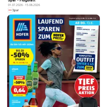
Spar - Flugblatt
01.07.2026
-
15.08.2026
Spar