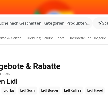
uche nach Geschäften, Kategorien, Produkten...
St
ome & Garten
Kleidung, Schuhe, Sport
Kosmetik und Drogerie
Angebote & Rabatte
inden.
n Lidl
Lidl
Eis
Lidl
Sushi
Lidl
Burger
Lidl
Kaffee
Lidl
Hagel