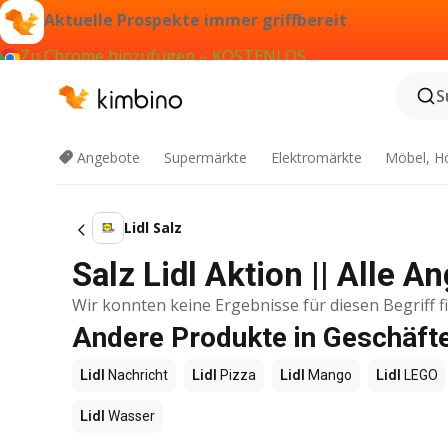
Aktuelle Prospekte immer griffbereit
Zu Chrome hinzufügen – KOSTENLOS
S
Angebote
Supermärkte
Elektromärkte
Möbel, H
Lidl Salz
Salz Lidl Aktion || Alle 
Wir konnten keine Ergebnisse für diesen Begriff f
Andere Produkte in Geschäfte
Lidl
Nachricht
Lidl
Pizza
Lidl
Mango
Lidl
LEGO
Lidl
Wasser