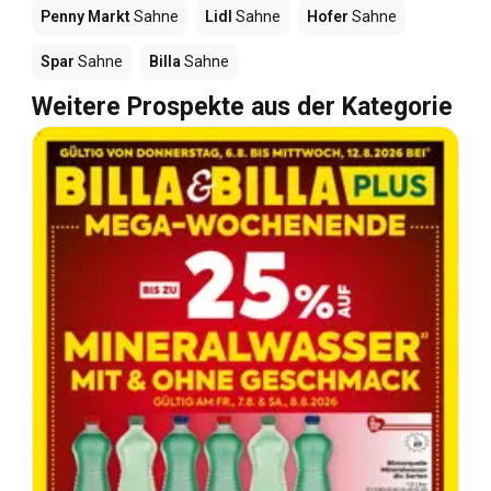
Penny Markt
Sahne
Lidl
Sahne
Hofer
Sahne
Spar
Sahne
Billa
Sahne
Weitere Prospekte aus der Kategorie