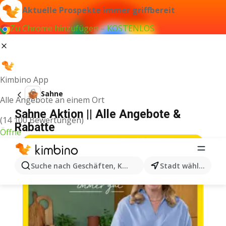
Aktuelle Prospekte immer griffbereit
Zu Chrome hinzufügen – KOSTENLOS
Kimbino App
Sahne
Alle Angebote an einem Ort
Sahne Aktion || Alle Angebote &
(14 100 Bewertungen)
Rabatte
Öffne
Suche nach Geschäften, Kategorien, Produkten...
Stadt wählen