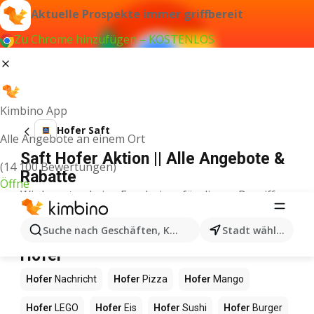
Aktuelle Prospekte immer griffbereit
Zu Chrome hinzufügen – KOSTENLOS
Kimbino App
Hofer Saft
Alle Angebote an einem Ort
Saft Hofer Aktion || Alle Angebote &
(14 100 Bewertungen)
Rabatte
Öffne
Wir konnten keine Ergebnisse für diesen Begriff
finden.
Andere Produkte in Geschäften
Suche nach Geschäften, Kategorien, Produkten...
Stadt wählen
Hofer
Hofer
Nachricht
Hofer
Pizza
Hofer
Mango
Hofer
LEGO
Hofer
Eis
Hofer
Sushi
Hofer
Burger