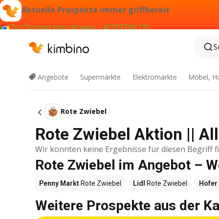
Aktuelle Prospekte immer griffbereit
Zu Chrome hinzufügen – KOSTENLOS
S
Angebote
Supermärkte
Elektromärkte
Möbel, H
Rote Zwiebel
Rote Zwiebel Aktion || A
Wir konnten keine Ergebnisse für diesen Begriff f
Rote Zwiebel im Angebot – W
Penny Markt
Rote Zwiebel
Lidl
Rote Zwiebel
Hofer
Weitere Prospekte aus der Ka