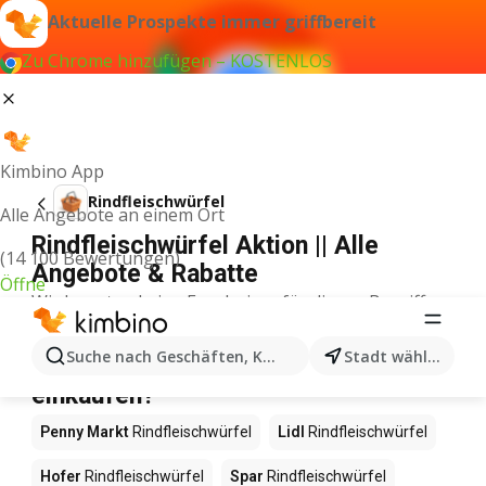
Aktuelle Prospekte immer griffbereit
Zu Chrome hinzufügen – KOSTENLOS
Kimbino App
Rindfleischwürfel
Alle Angebote an einem Ort
Rindfleischwürfel Aktion || Alle
(14 100 Bewertungen)
Angebote & Rabatte
Öffne
Wir konnten keine Ergebnisse für diesen Begriff
finden.
Rindfleischwürfel im Angebot – Wo
Suche nach Geschäften, Kategorien, Produkten...
Stadt wählen
einkaufen?
Penny Markt
Rindfleischwürfel
Lidl
Rindfleischwürfel
Hofer
Rindfleischwürfel
Spar
Rindfleischwürfel