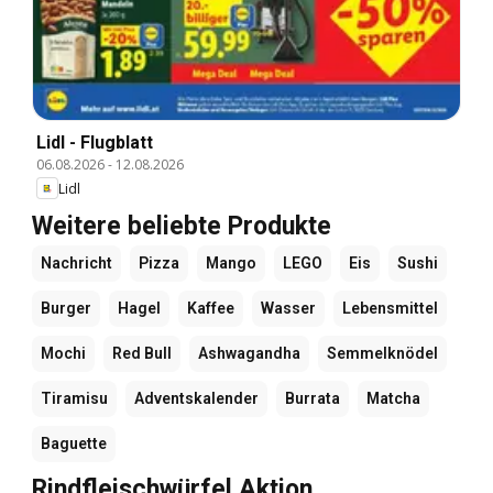
Lidl - Flugblatt
06.08.2026
-
12.08.2026
Lidl
Weitere beliebte Produkte
Nachricht
Pizza
Mango
LEGO
Eis
Sushi
Burger
Hagel
Kaffee
Wasser
Lebensmittel
Mochi
Red Bull
Ashwagandha
Semmelknödel
Tiramisu
Adventskalender
Burrata
Matcha
Baguette
Rindfleischwürfel Aktion