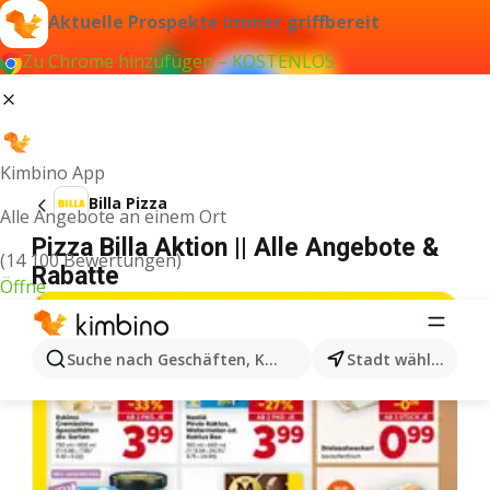
Aktuelle Prospekte immer griffbereit
Zu Chrome hinzufügen – KOSTENLOS
Kimbino App
Billa Pizza
Alle Angebote an einem Ort
Pizza Billa Aktion || Alle Angebote &
(14 100 Bewertungen)
Rabatte
Öffne
Suche nach Geschäften, Kategorien, Produkten...
Stadt wählen