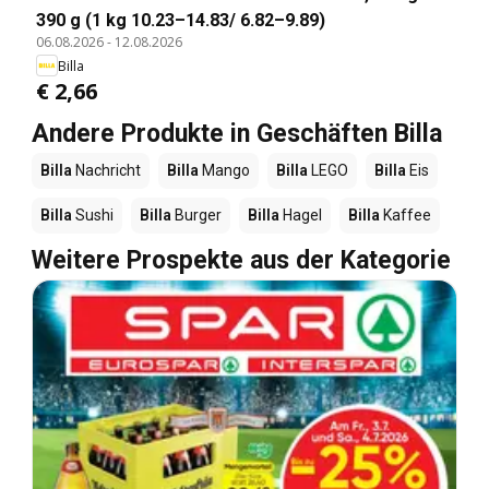
390 g (1 kg 10.23–14.83/ 6.82–9.89)
06.08.2026
-
12.08.2026
Billa
€ 2,66
Andere Produkte in Geschäften Billa
Billa
Nachricht
Billa
Mango
Billa
LEGO
Billa
Eis
Billa
Sushi
Billa
Burger
Billa
Hagel
Billa
Kaffee
Weitere Prospekte aus der Kategorie