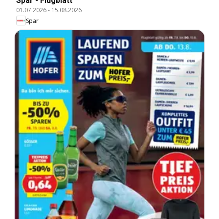
Spar - Flugblatt
01.07.2026
-
15.08.2026
Spar