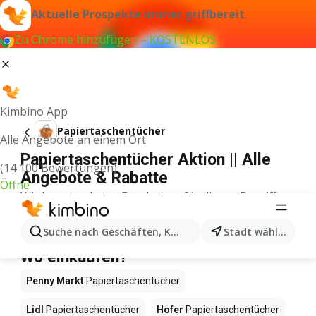
Aktuelle Prospekte immer griffbereit
Zu Chrome hinzufügen – KOSTENLOS
Kimbino App
Papiertaschentücher
Alle Angebote an einem Ort
Papiertaschentücher Aktion || Alle
(14 100 Bewertungen)
Angebote & Rabatte
Öffne
Wir konnten keine Ergebnisse für diesen Begriff
finden.
Papiertaschentücher im Angebot –
Suche nach Geschäften, Kategorien, Produkten...
Stadt wählen
Wo einkaufen?
Penny Markt
Papiertaschentücher
Lidl
Papiertaschentücher
Hofer
Papiertaschentücher