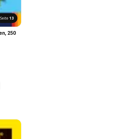
Seite
13
en, 250