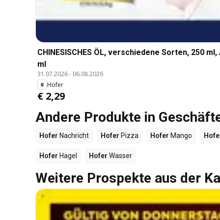
CHINESISCHES ÖL, verschiedene Sorten, 250 ml
ml
31.07.2026
-
06.08.2026
Hofer
€ 2,29
Andere Produkte in Geschäft
Hofer
Nachricht
Hofer
Pizza
Hofer
Mango
Hofe
Hofer
Hagel
Hofer
Wasser
Weitere Prospekte aus der Ka