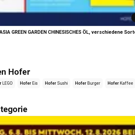
, ASIA GREEN GARDEN CHINESISCHES ÖL, verschiedene Sort
en Hofer
r
LEGO
Hofer
Eis
Hofer
Sushi
Hofer
Burger
Hofer
Kaffee
tegorie