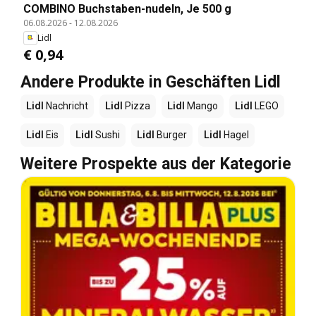
COMBINO Buchstaben-nudeln, Je 500 g
06.08.2026
-
12.08.2026
Lidl
€ 0,94
Andere Produkte in Geschäften Lidl
Lidl
Nachricht
Lidl
Pizza
Lidl
Mango
Lidl
LEGO
Lidl
Eis
Lidl
Sushi
Lidl
Burger
Lidl
Hagel
Weitere Prospekte aus der Kategorie