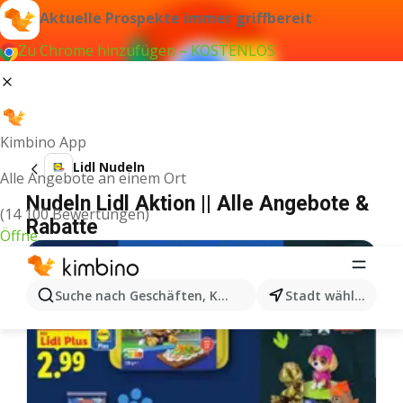
Aktuelle Prospekte immer griffbereit
Zu Chrome hinzufügen – KOSTENLOS
Kimbino App
Lidl Nudeln
Alle Angebote an einem Ort
Nudeln Lidl Aktion || Alle Angebote &
(14 100 Bewertungen)
Rabatte
Öffne
Suche nach Geschäften, Kategorien, Produkten...
Stadt wählen